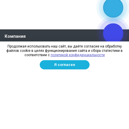
Компания
О компании
Продолжая использовать наш сайт, вы даёте согласие на обработку
файлов cookie в целях функционирования сайта и сбора статистики в
Реквизиты
соответствии с
политикой конфиденциальности
Лицензии
Я согласен
Отзывы
Бренды
Наше производство
Информация для дилеров
Сотрудники
Изготовление и монтаж
Доставка и оплата