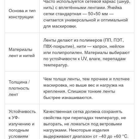
Часто используется сетевой каркас (шнур,
нить) с вплетёнными лентами. Ячейка
Основа и тип
сетки стандартная — 50×50 мм —
конструкции
считается универсальной и оптимальной
для маскировки.
Ленты делают из полимеров (ПП, ПЭТ,
ПВХ-покрытие), нити — капрон, нейлон
Материалы
или полипропилен. Материалы выбирают
лент и нитей
по устойчивости к UV, влаге, перепадам
температур.
Чем толще ленты, тем прочнее и плотнее
Толщина /
маскировка, но выше вес и нагрузка на
плотность
крепления. Слишком тонкие ленты
лент
быстрее изнашиваются.
Устойчивость
Качественная сетка должна сохранять
к УФ-
свойства при перепадах температур, не
излучению и
выгорать, не ломаться под ветровыми
погодным
нагрузками. Некоторые изделия
условиям
выдерживают диапазон от −40 до +60 °C.