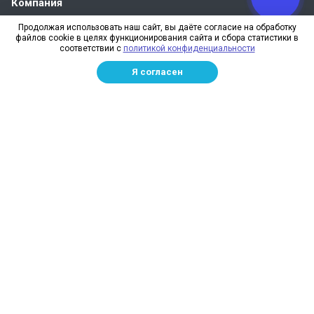
Компания
О компании
Продолжая использовать наш сайт, вы даёте согласие на обработку
файлов cookie в целях функционирования сайта и сбора статистики в
Реквизиты
соответствии с
политикой конфиденциальности
Лицензии
Я согласен
Отзывы
Бренды
Наше производство
Информация для дилеров
Сотрудники
Изготовление и монтаж
Доставка и оплата
Каталог
Сетка заградительная
Спортивные сети
Защитные сети для стройплощадок