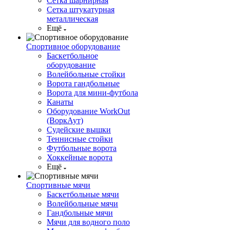
Сетка шарнирная
Сетка штукатурная
металлическая
Ещё
Спортивное оборудование
Баскетбольное
оборудование
Волейбольные стойки
Ворота гандбольные
Ворота для мини-футбола
Канаты
Оборудование WorkOut
(ВоркАут)
Судейские вышки
Теннисные стойки
Футбольные ворота
Хоккейные ворота
Ещё
Спортивные мячи
Баскетбольные мячи
Волейбольные мячи
Гандбольные мячи
Мячи для водного поло