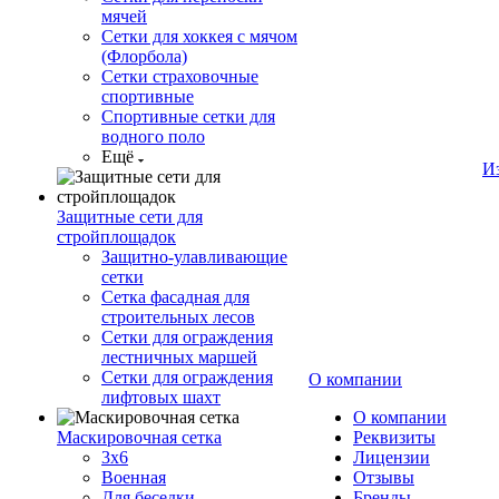
мячей
Сетки для хоккея с мячом
(Флорбола)
Сетки страховочные
спортивные
Спортивные сетки для
водного поло
Ещё
И
Защитные сети для
стройплощадок
Защитно-улавливающие
сетки
Сетка фасадная для
строительных лесов
Сетки для ограждения
лестничных маршей
Сетки для ограждения
О компании
лифтовых шахт
О компании
Маскировочная сетка
Реквизиты
3х6
Лицензии
Военная
Отзывы
Для беседки
Бренды