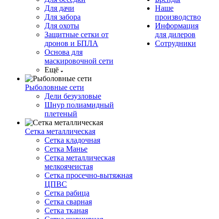
Для дачи
Наше
Для забора
производство
Для охоты
Информация
Защитные сетки от
для дилеров
дронов и БПЛА
Сотрудники
Основа для
маскировочной сети
Ещё
Рыболовные сети
Дели безузловые
Шнур полиамидный
плетеный
Сетка металлическая
Сетка кладочная
Сетка Манье
Сетка металлическая
мелкоячеистая
Сетка просечно-вытяжная
ЦПВС
Сетка рабица
Сетка сварная
Сетка тканая