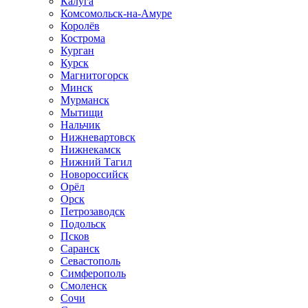
Калуга
Комсомольск-на-Амуре
Королёв
Кострома
Курган
Курск
Магнитогорск
Минск
Мурманск
Мытищи
Нальчик
Нижневартовск
Нижнекамск
Нижний Тагил
Новороссийск
Орёл
Орск
Петрозаводск
Подольск
Псков
Саранск
Севастополь
Симферополь
Смоленск
Сочи