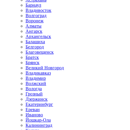
Барнаул
Владивосток
Волгоград
Воронеж
Алматы
Ангарск
Архангельск
Балашиха
Белгород
Благовещенск
Братск
Брянск
Великий Новгород
Владикавказ
Владимир
Волжский
Вологда
Грозный
Дзержинск
Екатеринбург
Ереван
Иваново
Йошкар-Ола
Калининград