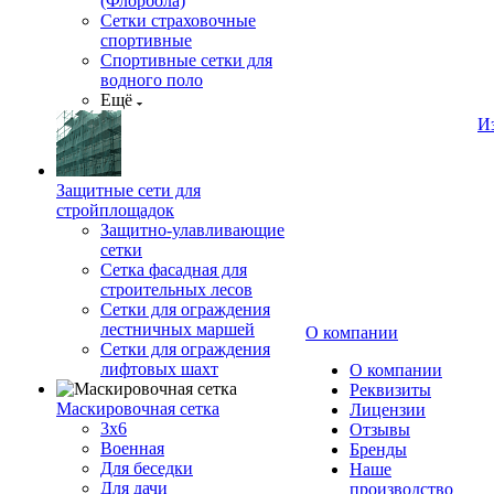
(Флорбола)
Сетки страховочные
спортивные
Спортивные сетки для
водного поло
Ещё
И
Защитные сети для
стройплощадок
Защитно-улавливающие
сетки
Сетка фасадная для
строительных лесов
Сетки для ограждения
лестничных маршей
О компании
Сетки для ограждения
лифтовых шахт
О компании
Реквизиты
Маскировочная сетка
Лицензии
3х6
Отзывы
Военная
Бренды
Для беседки
Наше
Для дачи
производство