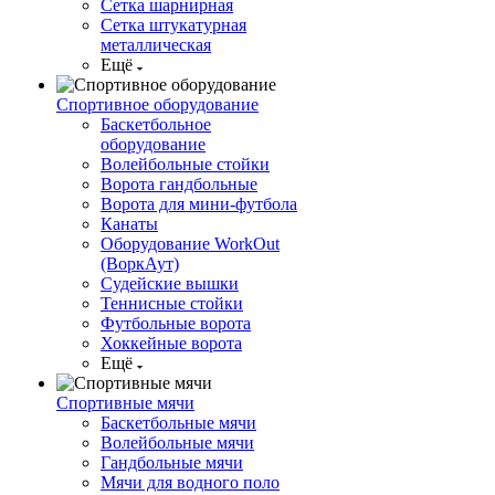
Сетка шарнирная
Сетка штукатурная
металлическая
Ещё
Спортивное оборудование
Баскетбольное
оборудование
Волейбольные стойки
Ворота гандбольные
Ворота для мини-футбола
Канаты
Оборудование WorkOut
(ВоркАут)
Судейские вышки
Теннисные стойки
Футбольные ворота
Хоккейные ворота
Ещё
Спортивные мячи
Баскетбольные мячи
Волейбольные мячи
Гандбольные мячи
Мячи для водного поло