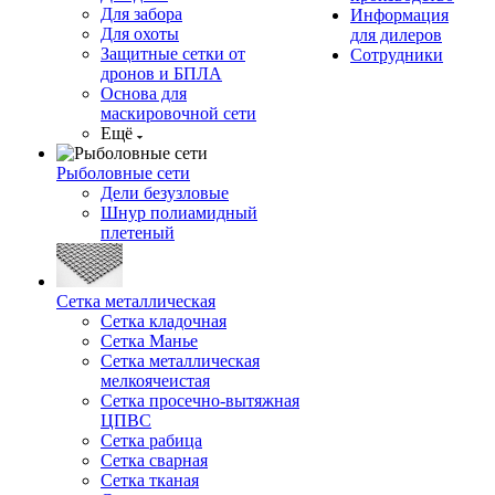
Для забора
Информация
Для охоты
для дилеров
Защитные сетки от
Сотрудники
дронов и БПЛА
Основа для
маскировочной сети
Ещё
Рыболовные сети
Дели безузловые
Шнур полиамидный
плетеный
Сетка металлическая
Сетка кладочная
Сетка Манье
Сетка металлическая
мелкоячеистая
Сетка просечно-вытяжная
ЦПВС
Сетка рабица
Сетка сварная
Сетка тканая