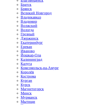
Благовещенск
Братск
Брянск
Великий Новгород
Владикавказ
Владимир
Волжский
Вологда
Грозный
Дзержинск
Екатеринбург
Ереван
Иваново
Йошкар-Ола
Калининград
Калуга
Комсомольск-на-Амуре
Королёв
Кострома
Курган
Курск
Магнитогорск
Минск
Мурманск
Мытищи