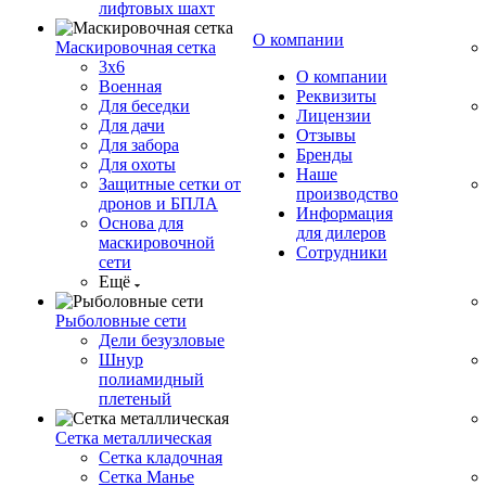
лифтовых шахт
О компании
Маскировочная сетка
3х6
О компании
Военная
Реквизиты
Для беседки
Лицензии
Для дачи
Отзывы
Для забора
Бренды
Для охоты
Наше
Защитные сетки от
производство
дронов и БПЛА
Информация
Основа для
для дилеров
маскировочной
Сотрудники
сети
Ещё
Рыболовные сети
Дели безузловые
Шнур
полиамидный
плетеный
Сетка металлическая
Сетка кладочная
Сетка Манье