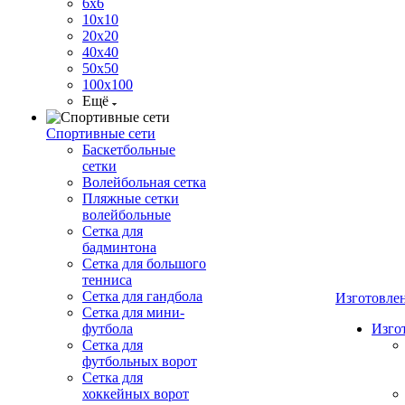
6х6
10х10
20х20
40х40
50х50
100х100
Ещё
Спортивные сети
Баскетбольные
сетки
Волейбольная сетка
Пляжные сетки
волейбольные
Сетка для
бадминтона
Сетка для большого
тенниса
Сетка для гандбола
Изготовле
Сетка для мини-
футбола
Изго
Сетка для
футбольных ворот
Сетка для
хоккейных ворот