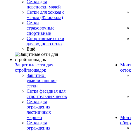
Сетки для
переноски мячей
Сетки для хоккея с
мячом (Флорбола)
Сетки
страховочные
спортивные
Спортивные сетки
для водного поло
Ещё
Защитные сети для
Монт
стройплощадок
сеток
Защитно-
улавливающие
сетки
Сетка фасадная для
строительных лесов
Сетки для
ограждения
лестничных
маршей
Монт
Сетки для
обор
ограждения