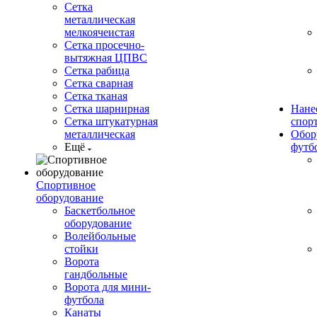
Сетка
металлическая
мелкоячеистая
Сетка просечно-
вытяжная ЦПВС
Сетка рабица
Сетка сварная
Сетка тканая
Сетка шарнирная
Нане
Сетка штукатурная
спор
металлическая
Обор
Ещё
футб
Спортивное
оборудование
Баскетбольное
оборудование
Волейбольные
стойки
Ворота
гандбольные
Ворота для мини-
футбола
Канаты