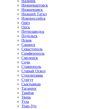
Нальчик
Нижневартовск
Нижнекамск
Нижний Тагил
Новороссийск
Орёл
Орск
Петрозаводск
Подольск
Псков
Саранск
Севастополь
Симферополь
Смоленск
Сочи
Ставрополь
Старый Оскол
Стерлитамак
Сургут
Сыктывкар
Таганрог
Тамбов
Тверь
Тула
Улан-Удэ