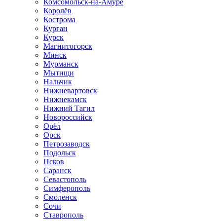
Комсомольск-на-Амуре
Королёв
Кострома
Курган
Курск
Магнитогорск
Минск
Мурманск
Мытищи
Нальчик
Нижневартовск
Нижнекамск
Нижний Тагил
Новороссийск
Орёл
Орск
Петрозаводск
Подольск
Псков
Саранск
Севастополь
Симферополь
Смоленск
Сочи
Ставрополь