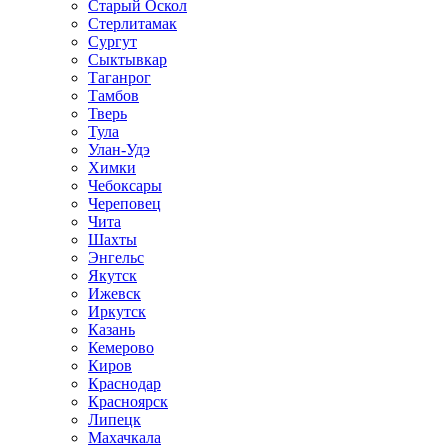
Старый Оскол
Стерлитамак
Сургут
Сыктывкар
Таганрог
Тамбов
Тверь
Тула
Улан-Удэ
Химки
Чебоксары
Череповец
Чита
Шахты
Энгельс
Якутск
Ижевск
Иркутск
Казань
Кемерово
Киров
Краснодар
Красноярск
Липецк
Махачкала