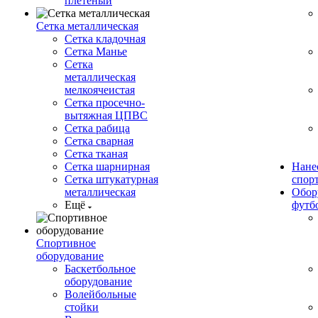
плетеный
Сетка металлическая
Сетка кладочная
Сетка Манье
Сетка
металлическая
мелкоячеистая
Сетка просечно-
вытяжная ЦПВС
Сетка рабица
Сетка сварная
Сетка тканая
Сетка шарнирная
Нане
Сетка штукатурная
спор
металлическая
Обор
Ещё
футб
Спортивное
оборудование
Баскетбольное
оборудование
Волейбольные
стойки