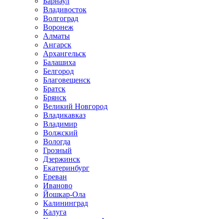
Барнаул
Владивосток
Волгоград
Воронеж
Алматы
Ангарск
Архангельск
Балашиха
Белгород
Благовещенск
Братск
Брянск
Великий Новгород
Владикавказ
Владимир
Волжский
Вологда
Грозный
Дзержинск
Екатеринбург
Ереван
Иваново
Йошкар-Ола
Калининград
Калуга