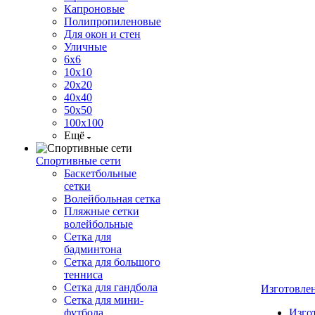
Капроновые
Полипропиленовые
Для окон и стен
Уличные
6х6
10х10
20х20
40х40
50х50
100х100
Ещё
Спортивные сети
Баскетбольные
сетки
Волейбольная сетка
Пляжные сетки
волейбольные
Сетка для
бадминтона
Сетка для большого
тенниса
Сетка для гандбола
Изготовле
Сетка для мини-
футбола
Изго