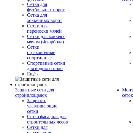
Сетка для
футбольных ворот
Сетка для
хоккейных ворот
Сетки для
переноски мячей
Сетки для хоккея с
мячом (Флорбола)
Сетки
страховочные
спортивные
Спортивные сетки
для водного поло
Ещё
Защитные сети для
Монт
стройплощадок
сеток
Защитно-
улавливающие
сетки
Сетка фасадная для
строительных лесов
Сетки для
ограждения