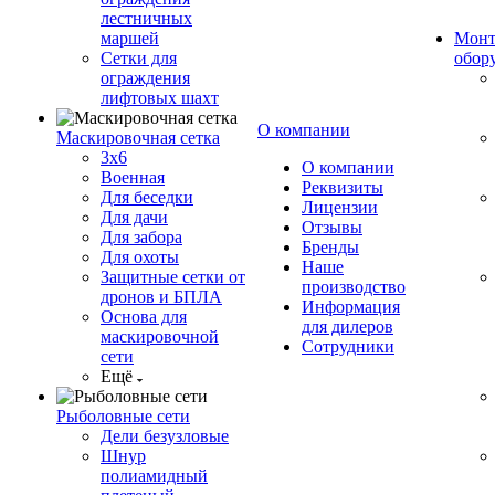
лестничных
маршей
Монт
Сетки для
обор
ограждения
лифтовых шахт
О компании
Маскировочная сетка
3х6
О компании
Военная
Реквизиты
Для беседки
Лицензии
Для дачи
Отзывы
Для забора
Бренды
Для охоты
Наше
Защитные сетки от
производство
дронов и БПЛА
Информация
Основа для
для дилеров
маскировочной
Сотрудники
сети
Ещё
Рыболовные сети
Дели безузловые
Шнур
полиамидный