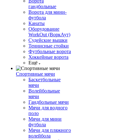
Ворота
гандбольные
Ворота для мини-
футбола
Канаты
Оборудование
WorkOut (ВоркАут)
Судейские вышки
Теннисные стойки
Футбольные ворота
Хоккейные ворота
Ещё
Спортивные мячи
Баскетбольные
мячи
Волейбольные
мячи
Гандбольные мячи
Мячи для водного
поло
Мячи для мини
футбола
Мячи для пляжного
волейбола