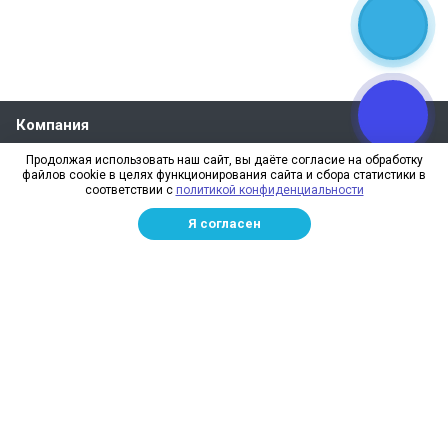
Компания
О компании
Продолжая использовать наш сайт, вы даёте согласие на обработку
файлов cookie в целях функционирования сайта и сбора статистики в
Реквизиты
соответствии с
политикой конфиденциальности
Лицензии
Я согласен
Отзывы
Бренды
Наше производство
Информация для дилеров
Сотрудники
Изготовление и монтаж
Доставка и оплата