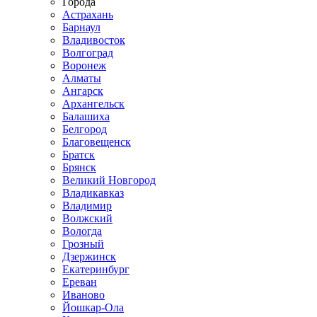
Города
Астрахань
Барнаул
Владивосток
Волгоград
Воронеж
Алматы
Ангарск
Архангельск
Балашиха
Белгород
Благовещенск
Братск
Брянск
Великий Новгород
Владикавказ
Владимир
Волжский
Вологда
Грозный
Дзержинск
Екатеринбург
Ереван
Иваново
Йошкар-Ола