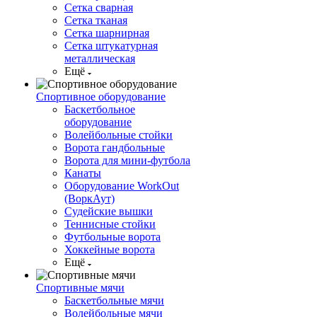
Сетка сварная
Сетка тканая
Сетка шарнирная
Сетка штукатурная
металлическая
Ещё
Спортивное оборудование
Баскетбольное
оборудование
Волейбольные стойки
Ворота гандбольные
Ворота для мини-футбола
Канаты
Оборудование WorkOut
(ВоркАут)
Судейские вышки
Теннисные стойки
Футбольные ворота
Хоккейные ворота
Ещё
Спортивные мячи
Баскетбольные мячи
Волейбольные мячи