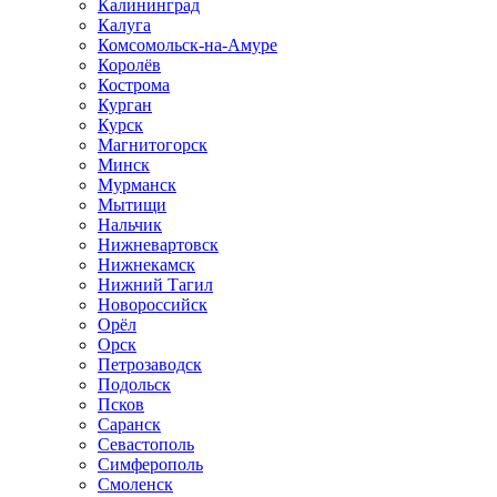
Калининград
Калуга
Комсомольск-на-Амуре
Королёв
Кострома
Курган
Курск
Магнитогорск
Минск
Мурманск
Мытищи
Нальчик
Нижневартовск
Нижнекамск
Нижний Тагил
Новороссийск
Орёл
Орск
Петрозаводск
Подольск
Псков
Саранск
Севастополь
Симферополь
Смоленск