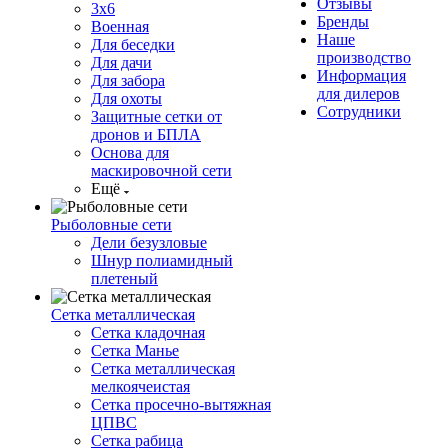
Отзывы
3х6
Бренды
Военная
Наше
Для беседки
производство
Для дачи
Информация
Для забора
для дилеров
Для охоты
Сотрудники
Защитные сетки от
дронов и БПЛА
Основа для
маскировочной сети
Ещё
Рыболовные сети
Дели безузловые
Шнур полиамидный
плетеный
Сетка металлическая
Сетка кладочная
Сетка Манье
Сетка металлическая
мелкоячеистая
Сетка просечно-вытяжная
ЦПВС
Сетка рабица