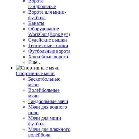
Ворота
гандбольные
Ворота для мини-
футбола
Канаты
Оборудование
WorkOut (ВоркАут)
Судейские вышки
Теннисные стойки
Футбольные ворота
Хоккейные ворота
Ещё
Спортивные мячи
Баскетбольные
мячи
Волейбольные
мячи
Гандбольные мячи
Мячи для водного
поло
Мячи для мини
футбола
Мячи для пляжного
волейбола