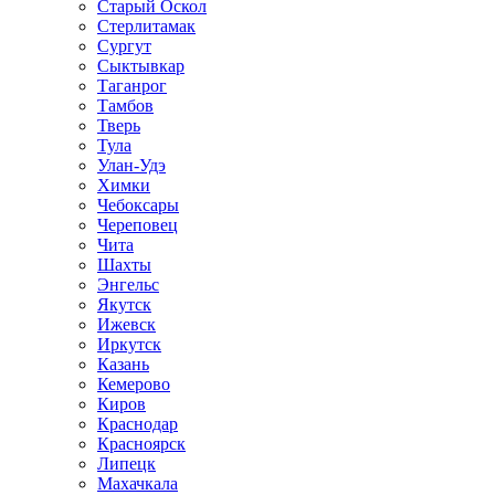
Старый Оскол
Стерлитамак
Сургут
Сыктывкар
Таганрог
Тамбов
Тверь
Тула
Улан-Удэ
Химки
Чебоксары
Череповец
Чита
Шахты
Энгельс
Якутск
Ижевск
Иркутск
Казань
Кемерово
Киров
Краснодар
Красноярск
Липецк
Махачкала