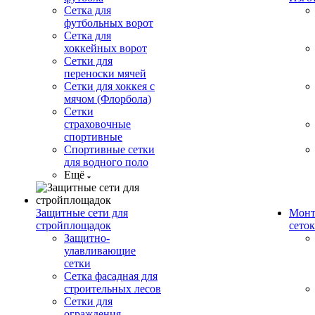
Сетка для
футбольных ворот
Сетка для
хоккейных ворот
Сетки для
переноски мячей
Сетки для хоккея с
мячом (Флорбола)
Сетки
страховочные
спортивные
Спортивные сетки
для водного поло
Ещё
Защитные сети для
Монт
стройплощадок
сеток
Защитно-
улавливающие
сетки
Сетка фасадная для
строительных лесов
Сетки для
ограждения