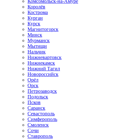
Комсомольск-на-Амуре
Королёв
Кострома
Курган
Курск
Магнитогорск
Минск
Мурманск
Мытищи
Нальчик
Нижневартовск
Нижнекамск
Нижний Тагил
Новороссийск
Орёл
Орск
Петрозаводск
Подольск
Псков
Саранск
Севастополь
Симферополь
Смоленск
Сочи
Ставрополь