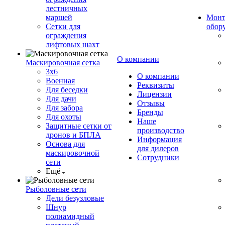
лестничных
маршей
Монт
Сетки для
обор
ограждения
лифтовых шахт
О компании
Маскировочная сетка
3х6
О компании
Военная
Реквизиты
Для беседки
Лицензии
Для дачи
Отзывы
Для забора
Бренды
Для охоты
Наше
Защитные сетки от
производство
дронов и БПЛА
Информация
Основа для
для дилеров
маскировочной
Сотрудники
сети
Ещё
Рыболовные сети
Дели безузловые
Шнур
полиамидный