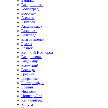
Барнаул
Владивосток
Волгоград
Воронеж
Алматы
Ангарск
Архангельск
Балашиха
Белгород
Благовещенск
Братск
Брянск
Великий Новгород
Владикавказ
Владимир
Волжский
Вологда
Грозный
Дзержинск
Екатеринбург
Ереван
Иваново
Йошкар-Ола
Калининград
Калуга