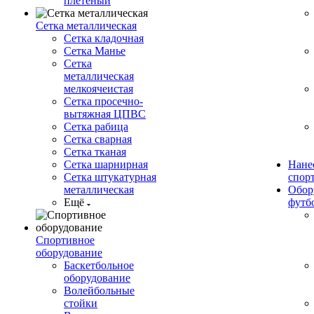
плетеный
Сетка металлическая
Сетка кладочная
Сетка Манье
Сетка
металлическая
мелкоячеистая
Сетка просечно-
вытяжная ЦПВС
Сетка рабица
Сетка сварная
Сетка тканая
Сетка шарнирная
Нане
Сетка штукатурная
спор
металлическая
Обор
Ещё
футб
Спортивное
оборудование
Баскетбольное
оборудование
Волейбольные
стойки