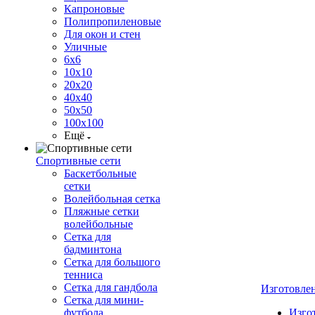
Капроновые
Полипропиленовые
Для окон и стен
Уличные
6х6
10х10
20х20
40х40
50х50
100х100
Ещё
Спортивные сети
Баскетбольные
сетки
Волейбольная сетка
Пляжные сетки
волейбольные
Сетка для
бадминтона
Сетка для большого
тенниса
Сетка для гандбола
Изготовле
Сетка для мини-
футбола
Изго