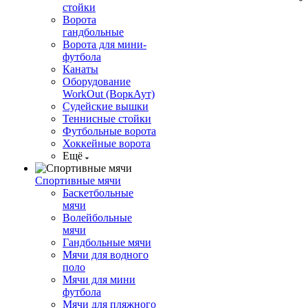
стойки
Ворота
гандбольные
Ворота для мини-
футбола
Канаты
Оборудование
WorkOut (ВоркАут)
Судейские вышки
Теннисные стойки
Футбольные ворота
Хоккейные ворота
Ещё
Спортивные мячи
Баскетбольные
мячи
Волейбольные
мячи
Гандбольные мячи
Мячи для водного
поло
Мячи для мини
футбола
Мячи для пляжного