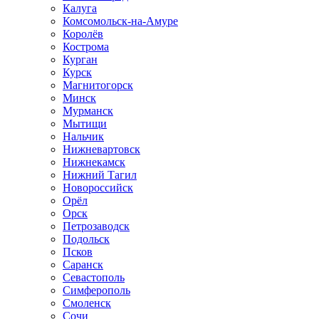
Калуга
Комсомольск-на-Амуре
Королёв
Кострома
Курган
Курск
Магнитогорск
Минск
Мурманск
Мытищи
Нальчик
Нижневартовск
Нижнекамск
Нижний Тагил
Новороссийск
Орёл
Орск
Петрозаводск
Подольск
Псков
Саранск
Севастополь
Симферополь
Смоленск
Сочи