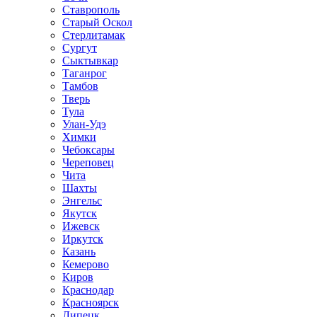
Ставрополь
Старый Оскол
Стерлитамак
Сургут
Сыктывкар
Таганрог
Тамбов
Тверь
Тула
Улан-Удэ
Химки
Чебоксары
Череповец
Чита
Шахты
Энгельс
Якутск
Ижевск
Иркутск
Казань
Кемерово
Киров
Краснодар
Красноярск
Липецк