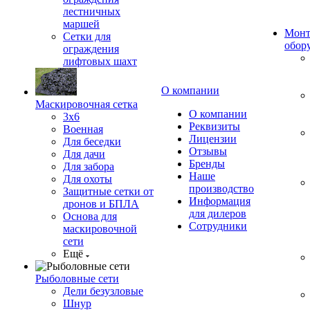
лестничных
маршей
Монт
Сетки для
обор
ограждения
лифтовых шахт
О компании
Маскировочная сетка
О компании
3х6
Реквизиты
Военная
Лицензии
Для беседки
Отзывы
Для дачи
Бренды
Для забора
Наше
Для охоты
производство
Защитные сетки от
Информация
дронов и БПЛА
для дилеров
Основа для
Сотрудники
маскировочной
сети
Ещё
Рыболовные сети
Дели безузловые
Шнур