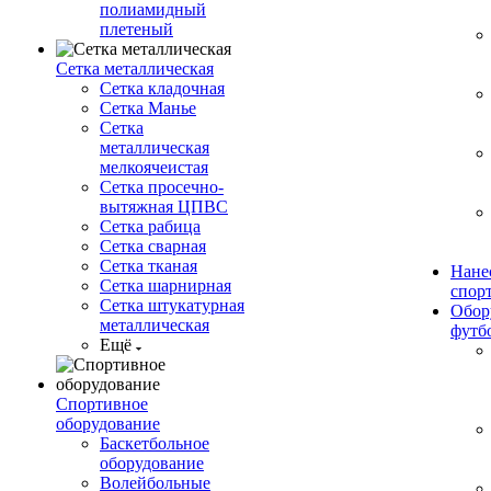
полиамидный
плетеный
Сетка металлическая
Сетка кладочная
Сетка Манье
Сетка
металлическая
мелкоячеистая
Сетка просечно-
вытяжная ЦПВС
Сетка рабица
Сетка сварная
Сетка тканая
Нане
Сетка шарнирная
спор
Сетка штукатурная
Обор
металлическая
футб
Ещё
Спортивное
оборудование
Баскетбольное
оборудование
Волейбольные