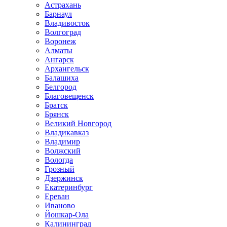
Астрахань
Барнаул
Владивосток
Волгоград
Воронеж
Алматы
Ангарск
Архангельск
Балашиха
Белгород
Благовещенск
Братск
Брянск
Великий Новгород
Владикавказ
Владимир
Волжский
Вологда
Грозный
Дзержинск
Екатеринбург
Ереван
Иваново
Йошкар-Ола
Калининград