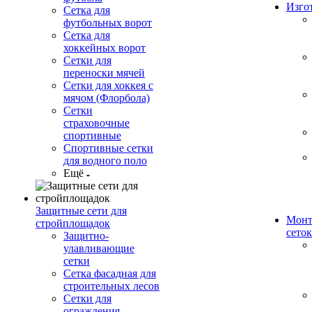
Изго
Сетка для
футбольных ворот
Сетка для
хоккейных ворот
Сетки для
переноски мячей
Сетки для хоккея с
мячом (Флорбола)
Сетки
страховочные
спортивные
Спортивные сетки
для водного поло
Ещё
Защитные сети для
Монт
стройплощадок
сеток
Защитно-
улавливающие
сетки
Сетка фасадная для
строительных лесов
Сетки для
ограждения