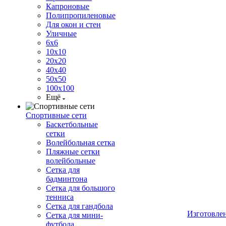
Капроновые
Полипропиленовые
Для окон и стен
Уличные
6х6
10х10
20х20
40х40
50х50
100х100
Ещё
Спортивные сети
Баскетбольные
сетки
Волейбольная сетка
Пляжные сетки
волейбольные
Сетка для
бадминтона
Сетка для большого
тенниса
Сетка для гандбола
Изготовле
Сетка для мини-
футбола