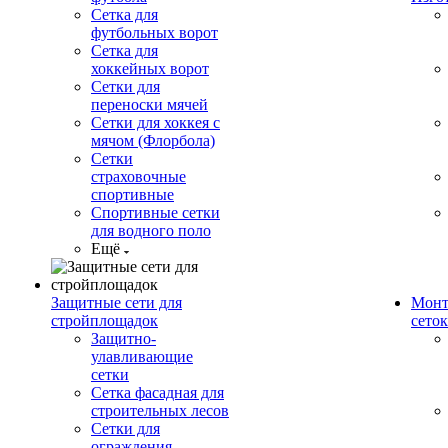
Сетка для
футбольных ворот
Сетка для
хоккейных ворот
Сетки для
переноски мячей
Сетки для хоккея с
мячом (Флорбола)
Сетки
страховочные
спортивные
Спортивные сетки
для водного поло
Ещё
Защитные сети для
Монт
стройплощадок
сеток
Защитно-
улавливающие
сетки
Сетка фасадная для
строительных лесов
Сетки для
ограждения