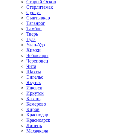
Старый Оскол
Стерлитамак
Сургут
Сыктывкар
Таганрог
Тамбов
Тверь
Тула
Улан-Удэ
Химки
Чебоксары
Череповец
Чита
Шахты
Энгельс
Якутск
Ижевск
Иркутск
Казань
Кемерово
Киров
Краснодар
Красноярск
Липецк
Махачкала