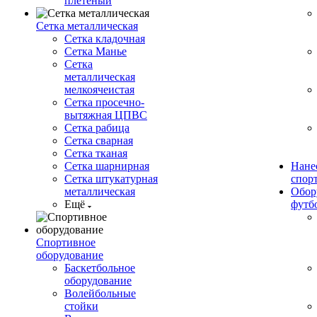
плетеный
Сетка металлическая
Сетка кладочная
Сетка Манье
Сетка
металлическая
мелкоячеистая
Сетка просечно-
вытяжная ЦПВС
Сетка рабица
Сетка сварная
Сетка тканая
Сетка шарнирная
Нане
Сетка штукатурная
спор
металлическая
Обор
Ещё
футб
Спортивное
оборудование
Баскетбольное
оборудование
Волейбольные
стойки