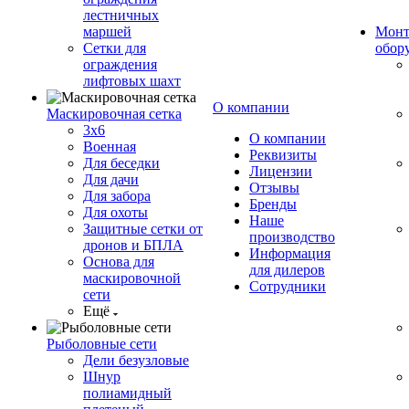
лестничных
маршей
Монт
Сетки для
обор
ограждения
лифтовых шахт
О компании
Маскировочная сетка
3х6
О компании
Военная
Реквизиты
Для беседки
Лицензии
Для дачи
Отзывы
Для забора
Бренды
Для охоты
Наше
Защитные сетки от
производство
дронов и БПЛА
Информация
Основа для
для дилеров
маскировочной
Сотрудники
сети
Ещё
Рыболовные сети
Дели безузловые
Шнур
полиамидный