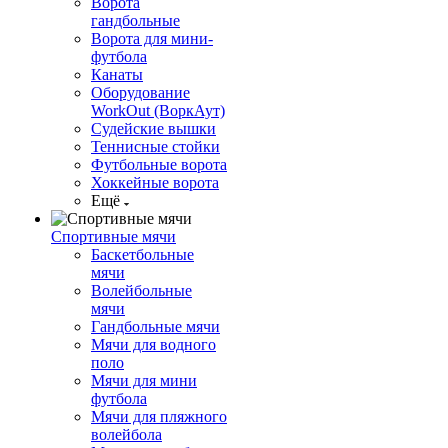
Ворота
гандбольные
Ворота для мини-
футбола
Канаты
Оборудование
WorkOut (ВоркАут)
Судейские вышки
Теннисные стойки
Футбольные ворота
Хоккейные ворота
Ещё
Спортивные мячи
Баскетбольные
мячи
Волейбольные
мячи
Гандбольные мячи
Мячи для водного
поло
Мячи для мини
футбола
Мячи для пляжного
волейбола