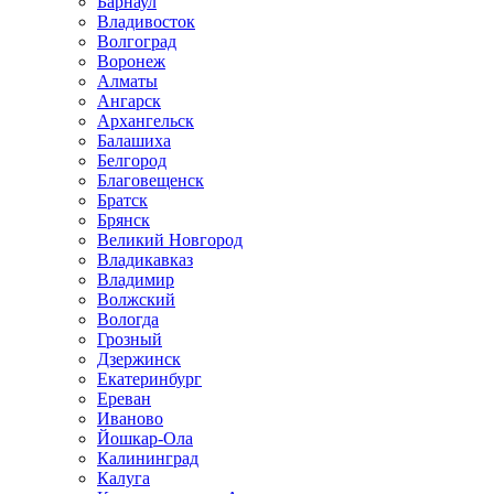
Барнаул
Владивосток
Волгоград
Воронеж
Алматы
Ангарск
Архангельск
Балашиха
Белгород
Благовещенск
Братск
Брянск
Великий Новгород
Владикавказ
Владимир
Волжский
Вологда
Грозный
Дзержинск
Екатеринбург
Ереван
Иваново
Йошкар-Ола
Калининград
Калуга