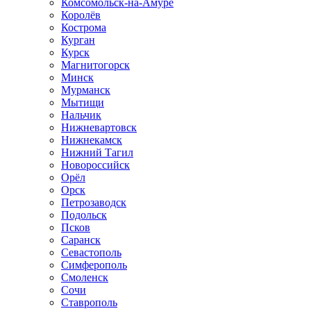
Комсомольск-на-Амуре
Королёв
Кострома
Курган
Курск
Магнитогорск
Минск
Мурманск
Мытищи
Нальчик
Нижневартовск
Нижнекамск
Нижний Тагил
Новороссийск
Орёл
Орск
Петрозаводск
Подольск
Псков
Саранск
Севастополь
Симферополь
Смоленск
Сочи
Ставрополь