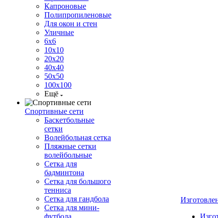
Капроновые
Полипропиленовые
Для окон и стен
Уличные
6х6
10х10
20х20
40х40
50х50
100х100
Ещё
Спортивные сети
Баскетбольные
сетки
Волейбольная сетка
Пляжные сетки
волейбольные
Сетка для
бадминтона
Сетка для большого
тенниса
Сетка для гандбола
Изготовле
Сетка для мини-
футбола
Изго