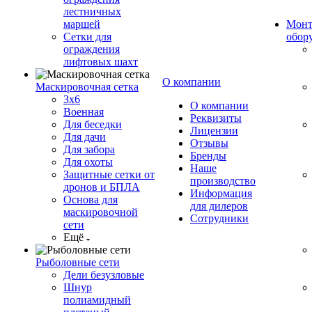
лестничных
маршей
Монт
Сетки для
обор
ограждения
лифтовых шахт
О компании
Маскировочная сетка
3х6
О компании
Военная
Реквизиты
Для беседки
Лицензии
Для дачи
Отзывы
Для забора
Бренды
Для охоты
Наше
Защитные сетки от
производство
дронов и БПЛА
Информация
Основа для
для дилеров
маскировочной
Сотрудники
сети
Ещё
Рыболовные сети
Дели безузловые
Шнур
полиамидный