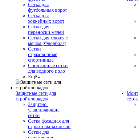
Сетка для
футбольных ворот
Сетка для
хоккейных ворот
Сетки для
переноски мячей
Сетки для хоккея с
мячом (Флорбола)
Сетки
страховочные
спортивные
Спортивные сетки
для водного поло
Ещё
Защитные сети для
Монт
стройплощадок
сеток
Защитно-
улавливающие
сетки
Сетка фасадная для
строительных лесов
Сетки для
ограждения