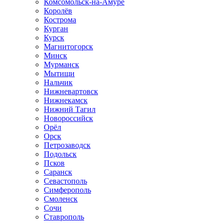
Комсомольск-на-Амуре
Королёв
Кострома
Курган
Курск
Магнитогорск
Минск
Мурманск
Мытищи
Нальчик
Нижневартовск
Нижнекамск
Нижний Тагил
Новороссийск
Орёл
Орск
Петрозаводск
Подольск
Псков
Саранск
Севастополь
Симферополь
Смоленск
Сочи
Ставрополь