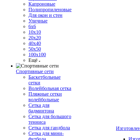
Капроновые
Полипропиленовые
Для окон и стен
Уличные
6х6
10х10
20х20
40х40
50х50
100х100
Ещё
Спортивные сети
Баскетбольные
сетки
Волейбольная сетка
Пляжные сетки
волейбольные
Сетка для
бадминтона
Сетка для большого
тенниса
Сетка для гандбола
Изготовле
Сетка для мини-
футбола
Изго