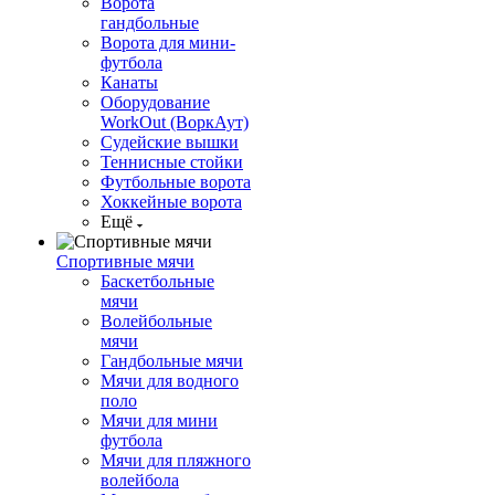
Ворота
гандбольные
Ворота для мини-
футбола
Канаты
Оборудование
WorkOut (ВоркАут)
Судейские вышки
Теннисные стойки
Футбольные ворота
Хоккейные ворота
Ещё
Спортивные мячи
Баскетбольные
мячи
Волейбольные
мячи
Гандбольные мячи
Мячи для водного
поло
Мячи для мини
футбола
Мячи для пляжного
волейбола