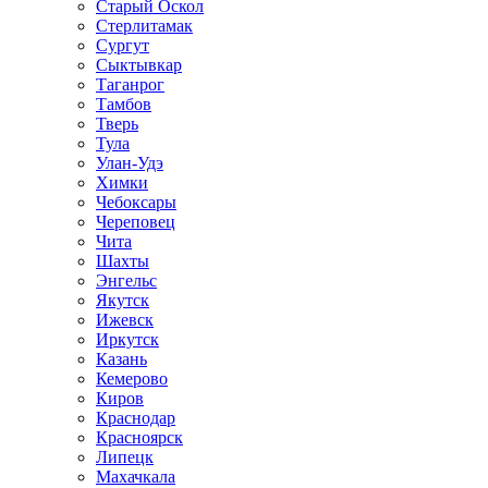
Старый Оскол
Стерлитамак
Сургут
Сыктывкар
Таганрог
Тамбов
Тверь
Тула
Улан-Удэ
Химки
Чебоксары
Череповец
Чита
Шахты
Энгельс
Якутск
Ижевск
Иркутск
Казань
Кемерово
Киров
Краснодар
Красноярск
Липецк
Махачкала