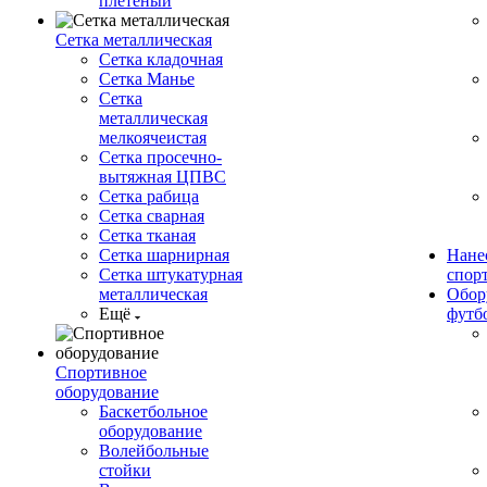
плетеный
Сетка металлическая
Сетка кладочная
Сетка Манье
Сетка
металлическая
мелкоячеистая
Сетка просечно-
вытяжная ЦПВС
Сетка рабица
Сетка сварная
Сетка тканая
Сетка шарнирная
Нане
Сетка штукатурная
спор
металлическая
Обор
Ещё
футб
Спортивное
оборудование
Баскетбольное
оборудование
Волейбольные
стойки