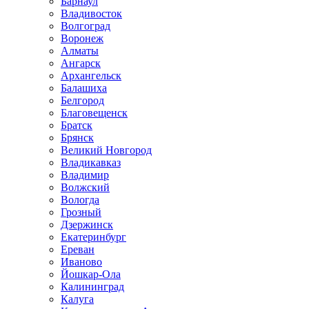
Барнаул
Владивосток
Волгоград
Воронеж
Алматы
Ангарск
Архангельск
Балашиха
Белгород
Благовещенск
Братск
Брянск
Великий Новгород
Владикавказ
Владимир
Волжский
Вологда
Грозный
Дзержинск
Екатеринбург
Ереван
Иваново
Йошкар-Ола
Калининград
Калуга