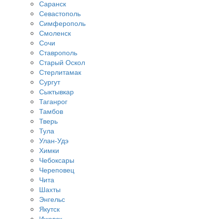
Саранск
Севастополь
Симферополь
Смоленск
Сочи
Ставрополь
Старый Оскол
Стерлитамак
Сургут
Сыктывкар
Таганрог
Тамбов
Тверь
Тула
Улан-Удэ
Химки
Чебоксары
Череповец
Чита
Шахты
Энгельс
Якутск
Ижевск