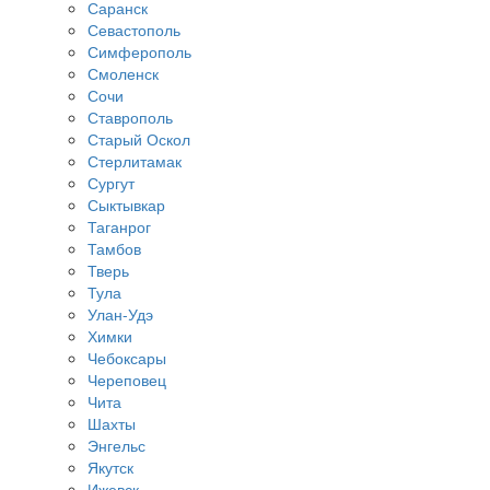
Саранск
Севастополь
Симферополь
Смоленск
Сочи
Ставрополь
Старый Оскол
Стерлитамак
Сургут
Сыктывкар
Таганрог
Тамбов
Тверь
Тула
Улан-Удэ
Химки
Чебоксары
Череповец
Чита
Шахты
Энгельс
Якутск
Ижевск