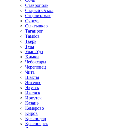
Сочи
Ставрополь
Старый Оскол
Стерлитамак
Сургут
Сыктывкар
Таганрог
Тамбов
Тверь
Тула
Улан-Удэ
Химки
Чебоксары
Череповец
Чита
Шахты
Энгельс
Якутск
Ижевск
Иркутск
Казань
Кемерово
Киров
Краснодар
Красноярск