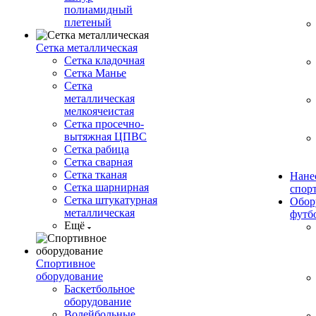
полиамидный
плетеный
Сетка металлическая
Сетка кладочная
Сетка Манье
Сетка
металлическая
мелкоячеистая
Сетка просечно-
вытяжная ЦПВС
Сетка рабица
Сетка сварная
Сетка тканая
Нане
Сетка шарнирная
спор
Сетка штукатурная
Обор
металлическая
футб
Ещё
Спортивное
оборудование
Баскетбольное
оборудование
Волейбольные