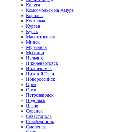
Калуга
Комсомольск-на-Амуре
Королёв
Кострома
Курган
Курск
Магнитогорск
Минск
Мурманск
Мытищи
Нальчик
Нижневартовск
Нижнекамск
Нижний Тагил
Новороссийск
Орёл
Орск
Петрозаводск
Подольск
Псков
Саранск
Севастополь
Симферополь
Смоленск