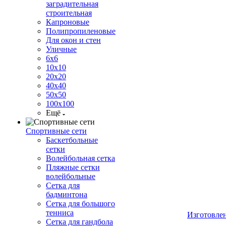
заградительная
строительная
Капроновые
Полипропиленовые
Для окон и стен
Уличные
6х6
10х10
20х20
40х40
50х50
100х100
Ещё
Спортивные сети
Баскетбольные
сетки
Волейбольная сетка
Пляжные сетки
волейбольные
Сетка для
бадминтона
Сетка для большого
тенниса
Изготовле
Сетка для гандбола