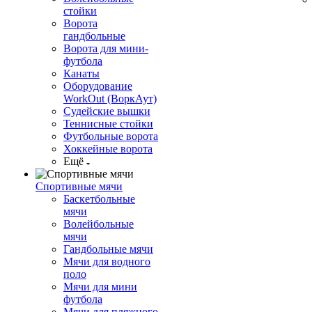
стойки
Ворота
гандбольные
Ворота для мини-
футбола
Канаты
Оборудование
WorkOut (ВоркАут)
Судейские вышки
Теннисные стойки
Футбольные ворота
Хоккейные ворота
Ещё
Спортивные мячи
Баскетбольные
мячи
Волейбольные
мячи
Гандбольные мячи
Мячи для водного
поло
Мячи для мини
футбола
Мячи для пляжного