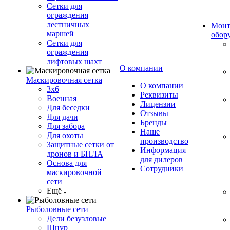
Сетки для
ограждения
лестничных
Монт
маршей
обор
Сетки для
ограждения
лифтовых шахт
О компании
Маскировочная сетка
О компании
3х6
Реквизиты
Военная
Лицензии
Для беседки
Отзывы
Для дачи
Бренды
Для забора
Наше
Для охоты
производство
Защитные сетки от
Информация
дронов и БПЛА
для дилеров
Основа для
Сотрудники
маскировочной
сети
Ещё
Рыболовные сети
Дели безузловые
Шнур