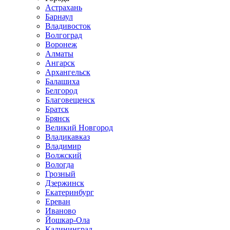
Астрахань
Барнаул
Владивосток
Волгоград
Воронеж
Алматы
Ангарск
Архангельск
Балашиха
Белгород
Благовещенск
Братск
Брянск
Великий Новгород
Владикавказ
Владимир
Волжский
Вологда
Грозный
Дзержинск
Екатеринбург
Ереван
Иваново
Йошкар-Ола
Калининград