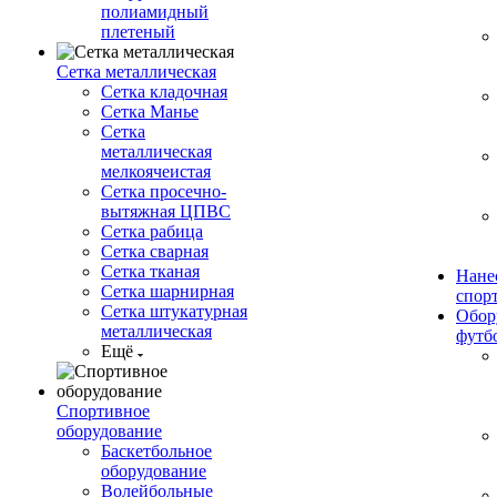
полиамидный
плетеный
Сетка металлическая
Сетка кладочная
Сетка Манье
Сетка
металлическая
мелкоячеистая
Сетка просечно-
вытяжная ЦПВС
Сетка рабица
Сетка сварная
Сетка тканая
Нане
Сетка шарнирная
спор
Сетка штукатурная
Обор
металлическая
футб
Ещё
Спортивное
оборудование
Баскетбольное
оборудование
Волейбольные