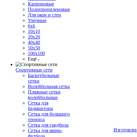
Капроновые
Полипропиленовые
Для окон и стен
Уличные
6х6
10х10
20х20
40х40
50х50
100х100
Ещё
Спортивные сети
Баскетбольные
сетки
Волейбольная сетка
Пляжные сетки
волейбольные
Сетка для
бадминтона
Сетка для большого
тенниса
Сетка для гандбола
Изготовле
Сетка для мини-
футбола