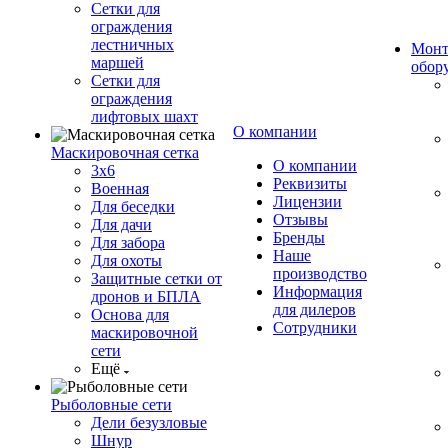
Сетки для
ограждения
лестничных
Монт
маршей
обор
Сетки для
ограждения
лифтовых шахт
О компании
Маскировочная сетка
О компании
3х6
Реквизиты
Военная
Лицензии
Для беседки
Отзывы
Для дачи
Бренды
Для забора
Наше
Для охоты
производство
Защитные сетки от
Информация
дронов и БПЛА
для дилеров
Основа для
Сотрудники
маскировочной
сети
Ещё
Рыболовные сети
Дели безузловые
Шнур