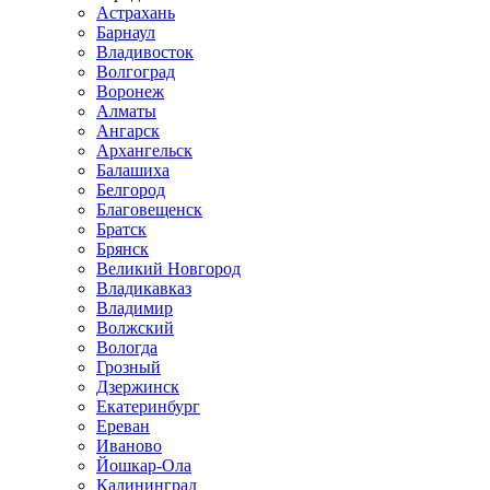
Астрахань
Барнаул
Владивосток
Волгоград
Воронеж
Алматы
Ангарск
Архангельск
Балашиха
Белгород
Благовещенск
Братск
Брянск
Великий Новгород
Владикавказ
Владимир
Волжский
Вологда
Грозный
Дзержинск
Екатеринбург
Ереван
Иваново
Йошкар-Ола
Калининград