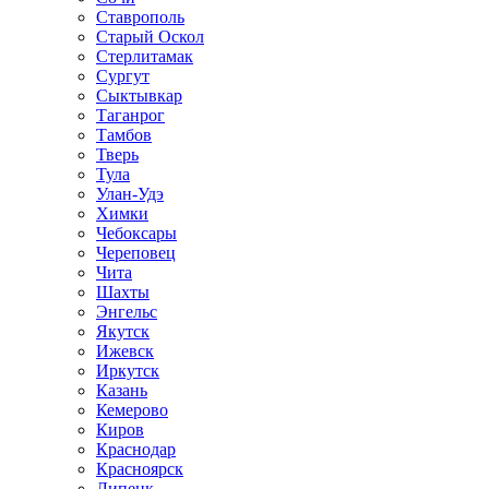
Ставрополь
Старый Оскол
Стерлитамак
Сургут
Сыктывкар
Таганрог
Тамбов
Тверь
Тула
Улан-Удэ
Химки
Чебоксары
Череповец
Чита
Шахты
Энгельс
Якутск
Ижевск
Иркутск
Казань
Кемерово
Киров
Краснодар
Красноярск
Липецк