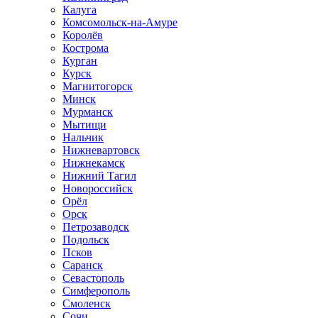
Калуга
Комсомольск-на-Амуре
Королёв
Кострома
Курган
Курск
Магнитогорск
Минск
Мурманск
Мытищи
Нальчик
Нижневартовск
Нижнекамск
Нижний Тагил
Новороссийск
Орёл
Орск
Петрозаводск
Подольск
Псков
Саранск
Севастополь
Симферополь
Смоленск
Сочи