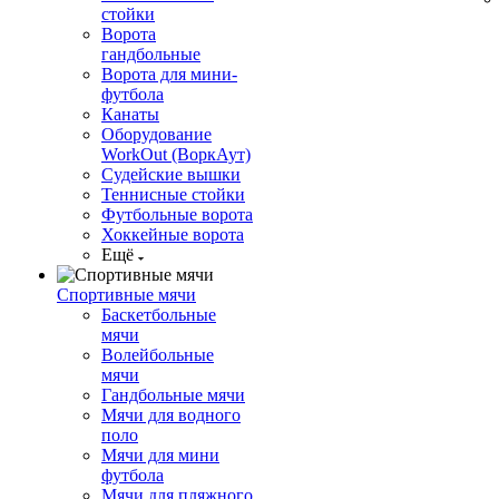
стойки
Ворота
гандбольные
Ворота для мини-
футбола
Канаты
Оборудование
WorkOut (ВоркАут)
Судейские вышки
Теннисные стойки
Футбольные ворота
Хоккейные ворота
Ещё
Спортивные мячи
Баскетбольные
мячи
Волейбольные
мячи
Гандбольные мячи
Мячи для водного
поло
Мячи для мини
футбола
Мячи для пляжного