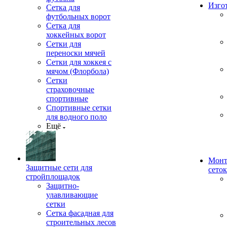
Изго
Сетка для
футбольных ворот
Сетка для
хоккейных ворот
Сетки для
переноски мячей
Сетки для хоккея с
мячом (Флорбола)
Сетки
страховочные
спортивные
Спортивные сетки
для водного поло
Ещё
Монт
Защитные сети для
сеток
стройплощадок
Защитно-
улавливающие
сетки
Сетка фасадная для
строительных лесов